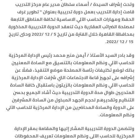
وتحت إشراف السيدة / أسماء سلطان مدير عام مركز التدريب
قامت إدارة التدريب بعمل دورة تدريبية بعنوان " تطوير غرف
الحفظ ومهارات الحاسب الآلي الاساسية لكافة المناطق التابعة
لمصلحة الضرائب العقارية حيث تنعقد الدورة التدريبية المذكورة
بمحافظة القاهرة خلال الفترة من تاريخ 5 / 12 /2022 وحتى تاريخ
15 / 12 /2022.
وقد بادر السيد الأستاذ / أيمن منير محمد رئيس الإدارة المركزية
للحاسب الآلي ونظم المعلومات بالتنسيق مع السادة المعنيين
بذلك لوضع تكليفات رئاسة المصلحة موضع التنفيذ ، فضلًا عن
إشرافه على تجهيز قاعة الاجتماعات التي شرُفت الإدارة المركزية
للحاسب الآلي ونظم المعلومات بالزيتون باستقبال كافة السادة
المتدربين طوال مدة الدورة التدريبية حيث أشاد الجميع بحسن
التنظيم وتقديرهم لحجم الجهد المبذول من السادة المشرفين
على الدورة والسادة المحاضرين من الإدارة المركزية للحاسب الآلي
ونظم المعلومات.
وتتضمن الدورة التدريبية المشار إليها والمقامة بمقر الإدارة
المركزية للحاسب الآلى ونظم المعلومات تعريف المحفوظات