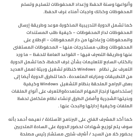
وأنواعها وسنة الحفظ وإعداد المحفوظات لتسليم وتسلم
المحفوظات وكذلك واجبات أمناء غرف الحفظ.
كما تشمل الدورة التدريبية المذكورة موعد وطريقة إرسال
المحفوظات لدار المحفوظات – كيفية طلب المستندات
والمحفوظات وإعادتها من دار المحفوظات – الإطلاع على
المحفوظات وطلب مستخرجات منها – المحفوظات المستغنى
عنها وطريقة التصرف فيها – القواعد العامة للحفظ – ما ورد
بالكتاب السابع للتعليمات بشأن غرف الحفظ، كما تشمل الدورة
التعرف على نظام
Windows
كنظام تشغيل وبيئة لعمل العديد
من التطبيقات ومزاياه المتعددة ، كما تتطرق الدورة أيضا إلى
بعض البرامج الملحقة بنظام التشغيل
Windows
وكيفية
إستخدامها لإنجاز المهام المتعددةوالتعرف على أنواع الملفات
وبنيتها الشجرية وأفضل الطرق لإنشاء نظام متكامل لحفظ
الملفات وكيفية إدارتها والبحث عنها .
كما أكد المشرف الفني على البرنامج الأستاذة / نعيمه أحمد بأنه
سوف يتم توزيع شهادات لحضور الدورة على السادة المتدربين
بحضور كلا من السيد / أشرف شلبي مستشار رئيس مصلحة