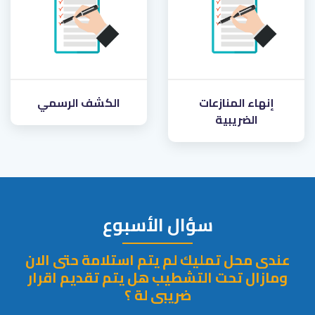
إنهاء المنازعات
الكشف الرسمي
الضريبية
سؤال الأسبوع
عندى محل تمليك لم يتم استلامة حتى الان
ومازال تحت التشطيب هل يتم تقديم اقرار
ضريبى لة ؟