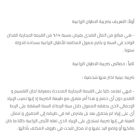
أولاً: التعريف بضريبة الاطيان الزراعية
- هي مبالغ من المال النقدي يفرض بنسبة 14% من القيمة الايجارية للفدان
الواحد في السنة و يلتزم ممول المكلفه للأطيان الزراعية بسداده للدولة
سنويا .
ثانياً : خصائص ضريبة الاطيان الزراعية
ضريبة عينية اكثر منها شخصية :
- فهي تعتمد كليا على القيمة الايجارية المحددة بمعرفة لجان التقسيم و
التقدير دون أي خصم و هذا أمر متفق مع طبيعة الضريبة إذ إنها تصيب الإيراد
الإجمالي الذي يحققه الممول خلال سنة الربط لا السنة السابقة على الربط
أي على إيراد لم يتحقق بعد بل يفترض انه في طريقه إلي التحقيق و تتمثل
العينة في إنها ضريبة تستحق على الإيراد الذي تغله الأرض الزراعية كائنا ما كان
مالكها أو واضع اليد عليها و لا مجال للبحث في ظروف المكلف بأدائها .