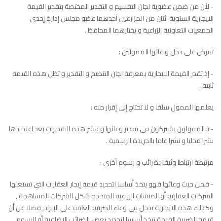
- لأن من ضمن عضوية لجان التقسيم و التقدير المختصة بتقدير القيمة
الايجارية السنوية اثنان من المزارعين أحدهما عضو مجلس إدارة إحدى
الجمعيات التعاونية الزراعية و يختارهما المحافظ .
تفرض على دخل و عائها الممولين :
- إذ تقدر القيمة الايجارية بمعرفة لجان التنظيم و التقدير و تظل هذه القيمة
ثابته .
يعلمها الممول سلفا و لا تحتاج إلى إقرار منه :
- فالممولون يشتركون في تقدير وعائها و تنشر هذه التقديرات بعد اعتمادها
نشرا محليا و نشرا عاما بالجريدة الرسمية .
مرتبطة ارتباطا وثيقا بضرائب و رسوم أخرى :
- فمن حيث وعائها فهو يتخذ أساسا لتحديد قيمة إيجار العقارات التي تستغلها
الشركات العقارية أو المنشات الزراعية المتخذة شكل الشركات المساهمة ,
وكذلك هذه الايجارية تدخل في وعاء الضريبة العامة على الإيراد, فضلا عن أن
قيمة الضريبة القيمة تتخذ أساسا لتحديد بعض الضرائب الإضافية أو الرسوم .