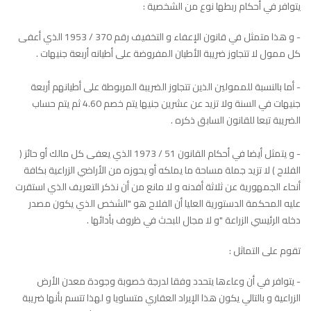
يتوافر في أحكام ربطها نوع من الشخصية :
- و هذا متمثل في قانون الإعفاء و التخفيف رقم 370 / 1953 الذي أعفى
كل ممول لا تتجاوز ضريبة الأطيان المفروضة على أطيانه أربعة جنيهات .
- أما بالنسبة للممولين الذين تتجاوز الضريبة المربوطة على أطيانهم أربعة
جنيهات في السنة ولا تزيد عن عشرين جنيها يتم خصم 4.60 ثم يتم حساب
الضريبة تبعا للقانون السابق ذكره .
- و يتمثل أيضا في أحكام القانون 51 / 1973 الذي يعفى كل مالك أو حائز (
الفلاح ) لا تزيد جملة مساحة ما يملكه أو يحوزه من الأراضي الزراعية بكافة
أنحاء الجمهورية عن ثلاثة أفدنه و لا مانع من أن نذكر التعريف الذي استقرت
عليه المحكمة الدستورية العليا أن الفلاح هو "الشخص الذي يكون مصدر
دخله الرئيسي الزراعة "و لا مجال للبحث في ظروف بأدائها .
تقوم على التماثل :
- يتوافر في أن وعاءها يتحدد وفقا لدرجة خصوبة وجودة معدن الأرض
الزراعية و بالتالي يكون هذا الإيراد العقاري متساويا و لهذا تتسم بأنها ضريبة