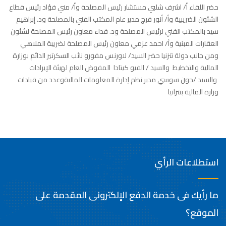
حضر اللقاء أ/ اشرف شلبي مستشار رئيس المصلحة وأ/ مني فؤاد رئيس قطاع
الشئون الضريبية وأ/ أنور فرج مدير عام المكتب الفني بالمصلحة ود. إبراهيم
سيد بالمكتب الفني لرئيس المصلحة ود. فداء معاون رئيس المصلحة لشئون
العقارات المبنية وأ/ احمد عزمي معاون رئيس المصلحة لضريبة الملاهي
ومن جانب دولة تنزنيا حضر السيد/ لاورنس مفورو نائب السكرتير الدائم بوزارة
المالية والتخطيط والسيد / الفيو كيتادا المفوض العام لهيئة الإيرادات
والسيد /جون سوسي مدير نظم إدارة المعلومات الماليةوعدد من قيادات
وزارة المالية بتنزانيا
استطلاعات الرأي
ما رأيك فى خدمة الدفع الإلكترونى المقدمة على
الموقع؟