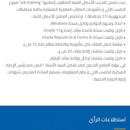
حيث تضمن التدريب الأعمال الفنية المطلوب إتمامها " job training" بفروع
الحاسب الآلي و مأموريات الضرائب العقارية المنتشرة بكافة محافظات
الجمهورية (27 محافظة ) . و تتضمن البرنامج الأعمال الآتية :
• اعداد وتجهيز الخوادم وتنزيل نسخة Windows.
• تنزيل وتثبيت نسخة قاعدة بيانات إصدار Oracle 11g.
• تنزيل وتثبيت نسخة Oracle Reports 6i & Forms 6i.
• شاشة فصل البيانات لكل مأمورية والخاصة بنظام دفتر 32 ض.ع.
• تنزيل وتثبيت شاشات إتاحة بيانات 32 ض.ع.
• تنزيل وتثبيت شاشات إدخال وإتاحة بيانات الإقرار.
في نهاية البرنامج التدريبي فقد تفضل السيد الأستاذ / ايمن منير رئيس الإدارة
المركزية للحاسب الآلي و نظم المعلومات بتسليم السادة المتدربين شهادات
إجتياز الدورة التدريبية .
استطلاعات الرأي