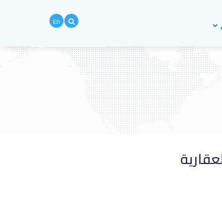
En
عقارية