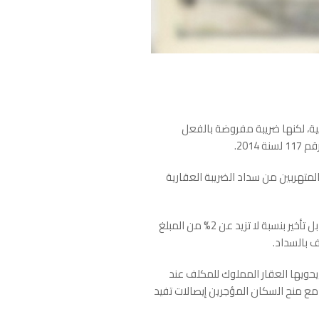
نية، لكنها ضريبة مفروضة بالفعل
.
م 117 لسنة 2014 عقوبات، بفرض غرامات على المتهربين من سداد الضريبة العقارية
ووفقاً للقانون يتم تغريم المتقاعسين عن سداد الضريبة العقارية سواء في القسط الأول أو القسط الثاني، بدفع مقابل تأخير بنسبة لا تزيد عن 2% من المبلغ
 بالسداد.
 يحويها العقار المملوك للمكلف عند
 مع منح السكان المؤجرين إيصالات تفيد