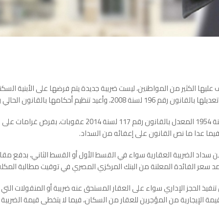
ف عليها الكثير من المواطنين، ليست ضريبة جديدة يتم فرضها على الأبنية السك
ونص قانون الضريبة العقارية رقم 56 لسنة 1954 المعدل بالقانون رق
فيما عدا ما نص القانون على إعفائه من السداد.
د سعر الفائدة المعلنة من البنك المركزي المصري في توقيت مطالبة المكلف
نفيذ الحجز الإداري سواء على العقار المستحق عنه ضريبة أو المنقولات التي
يمة الإيجارية من المؤجرين للعقار من السكان، فيما لا يتخطى قيمة الضريبة